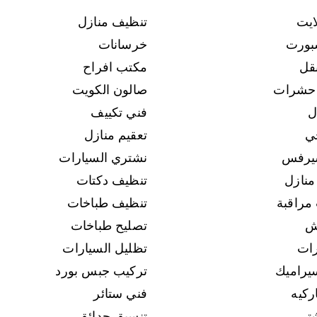
ايت
تنظيف منازل
بورت
خرسانات
قل
مكتب افراح
 حشرات
صالون الكويت
ل
فني تكييف
ي
تعقيم منازل
يرفس
نشتري السيارات
منازل
تنظيف دكتات
مراقبة
تنظيف طباخات
ش
تصليح طباخات
رات
تظليل السيارات
يراميك
تركيب جبس بورد
ركيه
فني ستائر
تر
تنسيق حدائق