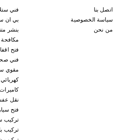
اتصل بنا
فني ستل
سياسة الخصوصية
بي ان س
من نحن
بنشر متن
مكافحة
فتح اقفا
فني صح
مقوي س
كهربائي 
كاميرات 
نقل عف
فتح سيا
تركيب س
تركيب با
تركيب ش